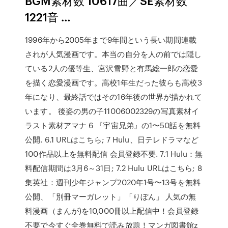
BGM素材数 10617曲／SE素材数
1221音 …
1996年から2005年まで9年間という長い期間連載
されが人気漫画です。本当の自分を人の前では隠し
ている2人の優等生、宮沢雪野と有馬総一郎の恋愛
を描く恋愛漫画です。高校1年生だった彼らも高校3
年になり、最終話ではその16年後の世界が描かれて
います。 後姿の男の子11006002329の写真素材イ
ラスト素材アマナ 6 『宇宙兄弟』の1〜50話を無料
公開. 6.1 URLはこちら; 7 Hulu、日テレドラマなど
100作品以上を無料配信 会員登録不要. 7.1 Hulu：無
料配信期間は3月6～31日; 7.2 Hulu URLはこちら; 8
集英社：週刊少年ジャンプ2020年1号〜13号を無料
公開、「別冊マーガレット」「りぼん」 人気の無
料漫画（まんが)を10,000冊以上配信中！会員登録
不要で今すぐ全巻無料で読み放題！マンガ図書館z