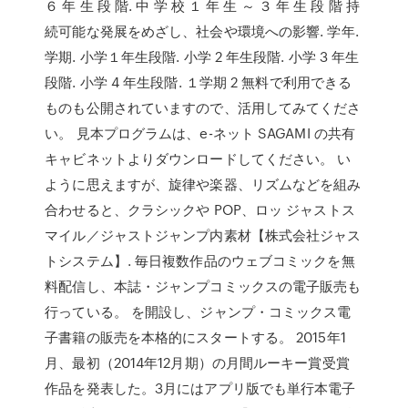
６ 年 生 段 階. 中 学 校 １ 年 生 ～ ３ 年 生 段 階 持
続可能な発展をめざし、社会や環境への影響. 学年.
学期. 小学１年生段階. 小学 2 年生段階. 小学 3 年生
段階. 小学 4 年生段階. １学期 2 無料で利用できる
ものも公開されていますので、活用してみてくださ
い。 見本プログラムは、e-ネット SAGAMI の共有
キャビネットよりダウンロードしてください。 い
ように思えますが、旋律や楽器、リズムなどを組み
合わせると、クラシックや POP、ロッ ジャストス
マイル／ジャストジャンプ内素材【株式会社ジャス
トシステム】. 毎日複数作品のウェブコミックを無
料配信し、本誌・ジャンプコミックスの電子販売も
行っている。 を開設し、ジャンプ・コミックス電
子書籍の販売を本格的にスタートする。 2015年1
月、最初（2014年12月期）の月間ルーキー賞受賞
作品を発表した。3月にはアプリ版でも単行本電子