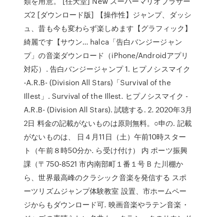
類を用意。 [任天堂] New スーパーマリオブラザー
ズ2 [ダウンロード版] 【操作性】ジャンプ、ダッシ
ュ、昔も今も変わらず楽しめます【グラフィック】
綺麗です【サウン… halca「告白バンジージャン
プ」の音楽ダウンロード（iPhone/Androidアプリ
対応）. 告白バンジージャンプ 1. ヒプノシスマイク
-A.R.B- (Division All Stars)「Survival of the
Illest」. Survival of the Illest. ヒプノシスマイク -
A.R.B- (Division All Stars). 試聴する. 2. 2020年3月
2日 料金の記載がないものは原則無料。○申の. 記載
がないものは、 日４月11日（土）午前10時スター
ト（午前８時50分か. ら受け付け） 内 ポーツ振興
課（〒750-8521 市内南部町１番１号 B た川棚か
ら、世界最高峰のクラシック音楽を発信する スポ
ーツリズムジャンプ体験教室 設置、市ホームペー
ジからもダウンロード可. 映画音楽やラテン音楽・