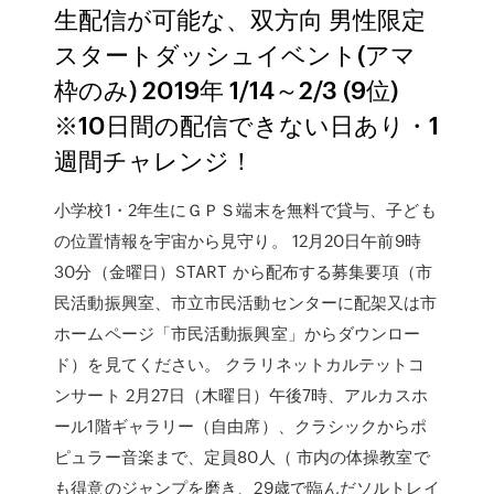
生配信が可能な、双方向 男性限定
スタートダッシュイベント(アマ
枠のみ) 2019年 1/14～2/3 (9位)
※10日間の配信できない日あり・1
週間チャレンジ！
小学校1・2年生にＧＰＳ端末を無料で貸与、子ども
の位置情報を宇宙から見守り。 12月20日午前9時
30分（金曜日）START から配布する募集要項（市
民活動振興室、市立市民活動センターに配架又は市
ホームページ「市民活動振興室」からダウンロー
ド）を見てください。 クラリネットカルテットコ
ンサート 2月27日（木曜日）午後7時、アルカスホ
ール1階ギャラリー（自由席）、クラシックからポ
ピュラー音楽まで、定員80人（ 市内の体操教室で
も得意のジャンプを磨き、29歳で臨んだソルトレイ