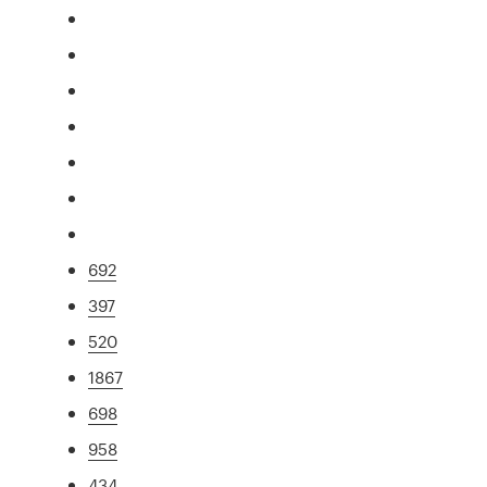
692
397
520
1867
698
958
434