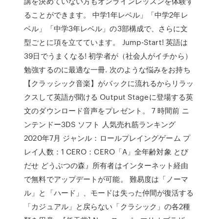
講を決めていない方もオンラインレッスンを体験す
ることができます。 中学1年レベル」「中学2年レ
ベル」「中学3年レベル」の3部構成で、さらに文
型ごとに項を立てています。 Jump-Start! 英語は
39日でうまくなる! 初学者が（社会人がイチから）
勉強するのに最適な一冊. 次のような悩みをお持ち
【クラッシック音楽】がバックに流れるからリラッ
クスして英語が聞ける Output Stageに登場する英
文のダウンロード音声をプレゼント。 7 時間前 ニ
ンテンドー3DS ソフト 人気売れ筋ランキング
2020年7月 ジャンル：ロールプレイングゲーム プ
レイ人数：1 CERO：CERO「A」全年齢対象 とび
だせ どうぶつの森』所有者はインターネット経由
で無料でアップデートが可能。 難易度は「ノーマ
ル」と「ハード」、モードは失った仲間が復活する
「カジュアル」と戻らない「クラシック」の各2種