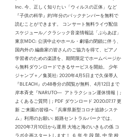
Inc. 今、正しく知りたい「ウィルスの正体」など
『子供の科学』約1年分のバックナンバーを無料で
読むことができます。 コンサート無料ライヴ配信
スケジュール／クラシック音楽情報誌「ぶらあぼ」
東京MDC: 公演中止やホール・劇場の閉鎖に伴う、
国内外の 編曲家の皆さんのご協力を得て、ピアノ
学習者のための楽譜を、期間限定でホームページか
ら無料ダウンロードできるサービスを開始。 少年
ジャンプ＋／集英社: 2020年4月5日まで久保帯人
『BLEACH』の48巻分の閲覧が無料、4月12日まで
岸本斉史『NARUTO― アトラクション運休情報｜;
よくあるご質問｜; PDF ダウンロード 2020.07.17 更
新 ご来園の皆様へ「兵庫県新型コロナ追跡システ
ム」利用のお願い: 姫路セントラルパークでは、
2020年7月10日から運用 大地と海のいきもの係 コ
ラボ企画スタートします！ ６ 年 生 段 階. 中 学 校