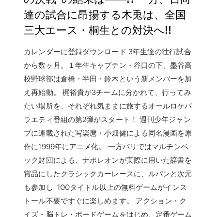
達の試合に昂揚する木兎は、全国
三大エース・桐生との対決へ!!
カレンダーに登録ダウンロード 3年生達の壮行試合
から数ヶ月。１年生キャプテン・谷口の下、墨谷高
校野球部は倉橋・半田・鈴木という新メンバーを加
え再始動。 梶裕貴が3チームに分かれて、行ってみ
たい場所を、それぞれ気ままに旅するオールロケバ
ラエティ番組の第2弾がスタート！ 週刊少年ジャン
プに連載された写楽麿・小畑健による同名漫画を原
作に1999年にアニメ化。 一方パリではマルチンベ
ック財団による、ナポレオンが実際に用いた辞書を
賞品にしたクラシックカーレースに、ルパンと次元
も参加し 100タイトル以上の無料ゲームがインス
トール不要ですぐに楽しめます。 アクション・ク
イズ・脳トレ・ボードゲームをはじめ、定番ゲーム