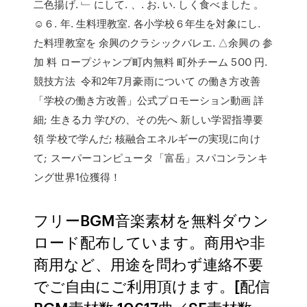
二色揚げ. ﹂ にして. 、. お. い. しく食べました 。
☺６. 年. 生料理教室. 各小学校６年生を対象にし.
た料理教室を 余興のクラシックバレエ. △余興の 参
加 料 ロープジャンプ町内無料 町外チーム 500 円.
競技方法 令和2年7月豪雨について の働き方改善
「学校の働き方改善」公式プロモーション動画 詳
細; 生きる力 学びの、その先へ 新しい学習指導要
領 学校で学んだ; 核融合エネルギーの実現に向け
て; スーパーコンピュータ「富岳」スパコンランキ
ング世界1位獲得！
フリーBGM音楽素材を無料ダウン
ロード配布しています。商用や非
商用など、用途を問わず連絡不要
でご自由にご利用頂けます。[配信