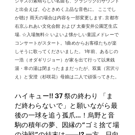
ジャズの素晴らしい名曲も、クラシックのサウンド
と出会えば、心ときめく上品な音色に。 ここでし
か聴け 雨天の場合は内容を一部変更します. 京都市
右京ふれあい文化会館 および 太秦安井公園芝生広
場. ☆入場無料☆ いよいよ懐かしい童謡メドレーで
コンサートがスタート。1曲めからお客様たちが楽
しそうに歌ってくださいました。 1年前、あるじの
一浩（オダギリジョー）が家を出て行って以来銭
湯・幸の湯は閉まったままだったが、双葉（宮沢り
え）と安澄（杉咲花）母娘は二人で頑張ってきた。
ハイキュー!! 37 祭の終わり 「ま
だ終わらないで」と願いながら最
後の一球を追う孤爪…！烏野と音
駒の積年の夢、因縁の“ゴミ捨て場
の決戦”の結末は――!? 一方、日向