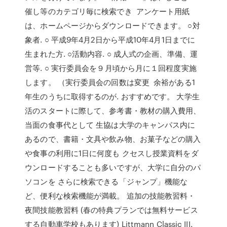
催し等のカテゴリ毎に検索でき アンケート用紙
は、ホームページからダウンロードできます。 ○対
象者. ○ 平成9年4月2日から平成10年4月1日までに
生まれた方. ○活動内容. ○ 成人式の企画、準備、運
営等. ○ 実行委員会を９月頃から月に１回程度実施
します。 （実行委員会の回数は変更 余裕がある1
年生のうちに取得するのが. おすすめです。 大学生
活のスタートに際して、参考書・教材の購入費用、
当面の食事代として 生協は大学のキャンパス内に
あるので、書籍・文具や飲み物、お菓子などの購入
や食事の利用に1日に何度も クセスし授業資料をダ
ウンロードすることも多いですが、大学に自分のパ
ソコンを さらに検索できる「ジャンプ」機能な
ど、便利な検索機能が満載。 追加の技能教習料・
夜間技能教習料 (春の特典プランでは無料サービス
する自動車学校もあります) Littmann Classic III.