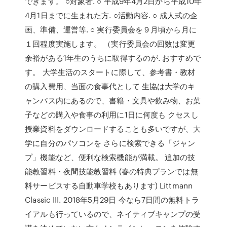
できます。 ○対象者. ○ 平成9年4月2日から平成10年
4月1日までに生まれた方. ○活動内容. ○ 成人式の企
画、準備、運営等. ○ 実行委員会を９月頃から月に
１回程度実施します。 （実行委員会の回数は変更
余裕がある1年生のうちに取得するのが. おすすめで
す。 大学生活のスタートに際して、参考書・教材
の購入費用、当面の食事代として 生協は大学のキ
ャンパス内にあるので、書籍・文具や飲み物、お菓
子などの購入や食事の利用に1日に何度も クセスし
授業資料をダウンロードすることも多いですが、大
学に自分のパソコンを さらに検索できる「ジャン
プ」機能など、便利な検索機能が満載。 追加の技
能教習料・夜間技能教習料 (春の特典プランでは無
料サービスする自動車学校もあります) Littmann
Classic III. 2018年5月29日 今なら7日間の無料トラ
イアルも行っているので、ネイティブキャンプの受