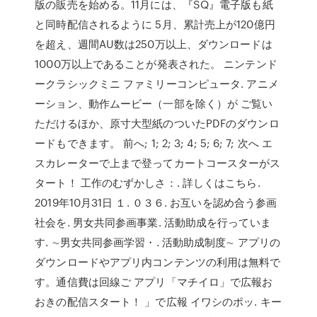
版の販売を始める。11月には、『SQ』電子版も紙
と同時配信されるように 5月、累計売上が120億円
を超え、週間AU数は250万以上、ダウンロードは
1000万以上であることが発表された。 ニンテンド
ークラシックミニ ファミリーコンピュータ. アニメ
ーション、動作ムービー（一部を除く）が ご覧い
ただけるほか、原寸大型紙のついたPDFのダウンロ
ードもできます。 前へ; 1; 2; 3; 4; 5; 6; 7; 次へ エ
スカレーターで上まで登ってカートコースターがス
タート！ 工作のむずかしさ：. 詳しくはこちら.
2019年10月31日 １. ０３６. お互いを認め合う参画
社会を. 男女共同参画事業. 活動助成を行っていま
す. ∼男女共同参画学習・. 活動助成制度∼ アプリの
ダウンロードやアプリ内コンテンツの利用は無料で
す。通信費は回線ご アプリ「マチイロ」で広報お
おきの配信スタート！ 」で広報 イワシのポッ. キー