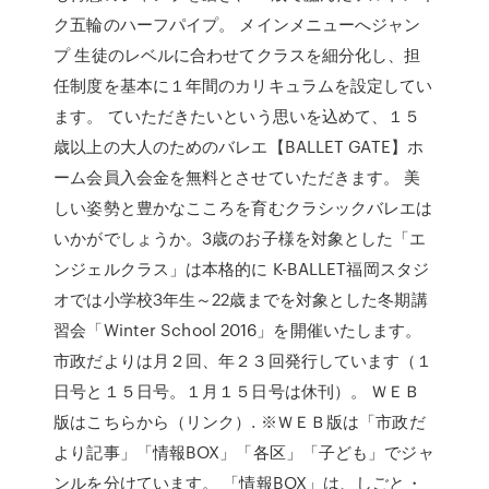
ク五輪のハーフパイプ。 メインメニューへジャン
プ 生徒のレベルに合わせてクラスを細分化し、担
任制度を基本に１年間のカリキュラムを設定してい
ます。 ていただきたいという思いを込めて、１５
歳以上の大人のためのバレエ【BALLET GATE】ホ
ーム会員入会金を無料とさせていただきます。 美
しい姿勢と豊かなこころを育むクラシックバレエは
いかがでしょうか。3歳のお子様を対象とした「エ
ンジェルクラス」は本格的に K-BALLET福岡スタジ
オでは小学校3年生～22歳までを対象とした冬期講
習会「Winter School 2016」を開催いたします。
市政だよりは月２回、年２３回発行しています（１
日号と１５日号。１月１５日号は休刊）。 ＷＥＢ
版はこちらから（リンク）. ※ＷＥＢ版は「市政だ
より記事」「情報BOX」「各区」「子ども」でジャ
ンルを分けています。 「情報BOX」は、しごと・