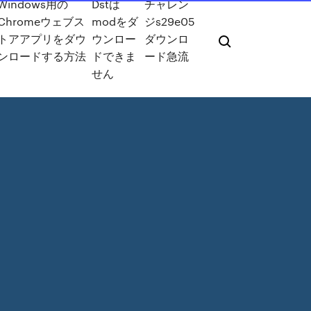
Windows用の
Dstは
チャレン
Chromeウェブス
modをダ
ジs29e05
トアアプリをダウ
ウンロー
ダウンロ
ンロードする方法
ドできま
ード急流
せん