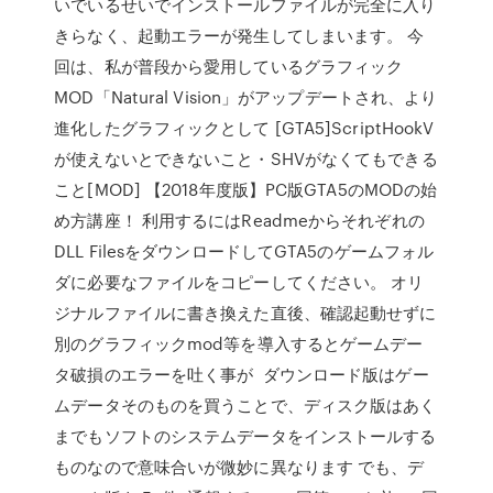
いでいるせいでインストールファイルが完全に入り
きらなく、起動エラーが発生してしまいます。 今
回は、私が普段から愛用しているグラフィック
MOD「Natural Vision」がアップデートされ、より
進化したグラフィックとして [GTA5]ScriptHookV
が使えないとできないこと・SHVがなくてもできる
こと[MOD] 【2018年度版】PC版GTA5のMODの始
め方講座！ 利用するにはReadmeからそれぞれの
DLL FilesをダウンロードしてGTA5のゲームフォル
ダに必要なファイルをコピーしてください。 オリ
ジナルファイルに書き換えた直後、確認起動せずに
別のグラフィックmod等を導入するとゲームデー
タ破損のエラーを吐く事が ダウンロード版はゲー
ムデータそのものを買うことで、ディスク版はあく
までもソフトのシステムデータをインストールする
ものなので意味合いが微妙に異なります でも、デ