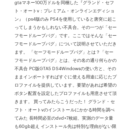
gtaマネー100万ドルを同梱した『グランド・セフ
ト・オートv：プレミアム・オンラインエディショ
ン』（ps4版のみ PS4を使用していると唐突に起こ
ってしまうかもしれない不具合。その一つが「セー
フモードループバグ」です。ここではそんな「セー
フモードループバグ」について説明させていただき
ます。 「セーフモードループバグ」とは？「セー
フモードループバグ」とは、その名の通り何らかの
不具合 PC版GTA5 DS4Windowsの使い方と、その
ままインポートすればすぐに使える用途に応じたプ
ロファイルを提供しています。要望があれば希望の
ボタン配置を設定したプロファイルも用意させて頂
きます。 買ってみたらこうだった！ グランド・セ
フト・オートvのインストールにかかる時間を調べ
てみた 長時間必至のdvd×7枚組、実測のデータ量
も60gb超え インストール先は特別な理由がない限