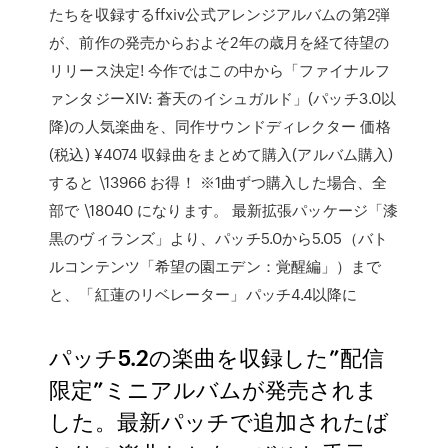
たちを収録するffxiv公式アレンジアルバムの第2弾
が、前作の発売からおよそ2年の歳月を経て待望の
リリース決定! 今作ではこの中から「ファイナルフ
ァンタジーXIV: 蒼天のイシュガルド」(パッチ3.0以
降)の人気楽曲を、同作サウンドディレクター 価格
(税込) ¥4074 収録曲をまとめて購入(アルバム購入)
すると \13966 お得！ ※1曲ずつ購入した場合、全
部で \18040 になります。 最新拡張パッケージ「漆
黒のヴィランズ」より、パッチ5.0から5.05（バト
ルコンテンツ「希望の園エデン：覚醒編」）まで
と、「紅蓮のリベレーター」パッチ4.4以降に
パッチ5.2の楽曲を収録した”配信
限定”ミニアルバムが発売されま
した。最新パッチで追加されたば