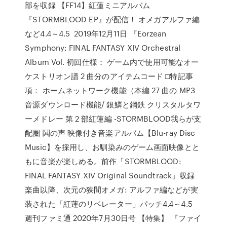
部を収録 【FF14】紅蓮ミニアルバム
『STORMBLOOD EP』が配信！ オメガアルファ編
など4.4～4.5 2019年12月11日 『Eorzean
Symphony: FINAL FANTASY XIV Orchestral
Album Vol. 初回仕様： ゲーム内で使用可能なオー
ケストリオン譜 2 曲分のアイテムコード □特記事
項： ホームネットワーク機能（本編 27 曲の MP3
音源ダウンロード機能/ 銀鱗と鋼鉄 クリスタルタワ
ーメドレー 第 2 部紅蓮編 -STORMBLOOD我らが支
配圏 鬨の声 映像付き音楽アルバム【Blu-ray Disc
Music】を採用し、お馴染みのゲーム画面映像とと
もに音楽が楽しめる。前作「STORMBLOOD:
FINAL FANTASY XIV Original Soundtrack」収録
楽曲以降、次元の狭間オメガ: アルファ編などが実
装された「紅蓮のリベレーター」パッチ4.4～4.5
週刊ファミ通 2020年7月30日号 【特集】 『ファイ