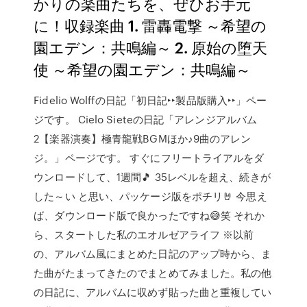
かりの楽曲たちを、ぜひお手元
に！収録楽曲 1. 雷轟電撃 ～希望の
園エデン：共鳴編～ 2. 原始の堕天
使 ～希望の園エデン：共鳴編～
Fidelio Wolffの日記「初日記‣‣製品版購入‣‣」ペー
ジです。 Cielo Sieteの日記「アレンジアルバム
2【楽器演奏】極青龍戦BGMほか♪9曲のアレン
ジ。」ページです。 すぐにフリートライアルをダ
ウンロードして、1週間🎵 35レベルを超え、続きが
した～い と思い、パッケージ版をポチリ🤘 今思え
ば、ダウンロード版で良かったですね😅笑 それか
ら、スタートした私のエオルゼアライフ ※以前
の、アルバム風にまとめた日記のアップ時から、ま
た曲がたまってきたのでまとめてみました。私の他
の日記に、アルバムに収めず貼った曲と重複してい