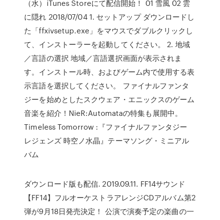
（水）iTunes Storeにて配信開始！ 01 雪風 02 雲
に隠れ 2018/07/04 1. セットアップ ダウンロードし
た「ffxivsetup.exe」をマウスでダブルクリックし
て、インストーラーを起動してください。 2. 地域
／言語の選択 地域／言語選択画面が表示されま
す。インストール時、およびゲーム内で使用する表
示言語を選択してください。 ファイナルファンタ
ジーを始めとしたスクウェア・エニックスのゲーム
音楽を紹介！NieR:Automataの特集も展開中。
Timeless Tomorrow :『ファイナルファンタジー
レジェンズ 時空ノ水晶』テーマソング・ミニアル
バム
ダウンロード版も配信. 2019.09.11. FF14サウンド
【FF14】フルオーケストラアレンジCDアルバム第2
弾が9月18日発売決定！ 公演で演奏予定の楽曲の一