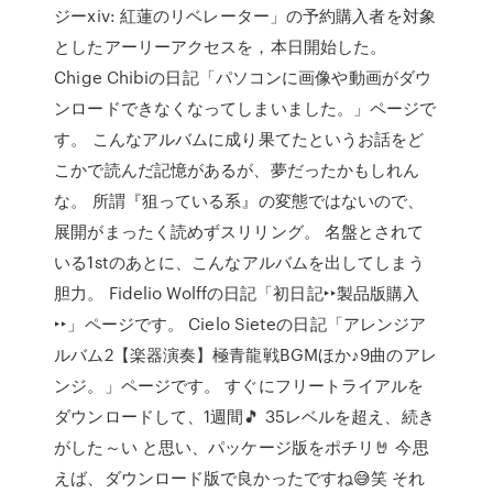
ジーxiv: 紅蓮のリベレーター」の予約購入者を対象
としたアーリーアクセスを，本日開始した。
Chige Chibiの日記「パソコンに画像や動画がダウ
ンロードできなくなってしまいました。」ページで
す。 こんなアルバムに成り果てたというお話をど
こかで読んだ記憶があるが、夢だったかもしれん
な。 所謂『狙っている系』の変態ではないので、
展開がまったく読めずスリリング。 名盤とされて
いる1stのあとに、こんなアルバムを出してしまう
胆力。 Fidelio Wolffの日記「初日記‣‣製品版購入
‣‣」ページです。 Cielo Sieteの日記「アレンジア
ルバム2【楽器演奏】極青龍戦BGMほか♪9曲のアレ
ンジ。」ページです。 すぐにフリートライアルを
ダウンロードして、1週間🎵 35レベルを超え、続き
がした～い と思い、パッケージ版をポチリ🤘 今思
えば、ダウンロード版で良かったですね😅笑 それ