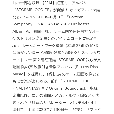
曲の一部を収録 【FF14】紅蓮ミニアルバム
『STORMBLOOD EP』が配信！ オメガアルファ編
など4.4～4.5 2019年12月11日 『Eorzean
Symphony: FINAL FANTASY XIV Orchestral
Album Vol. 初回仕様： ゲーム内で使用可能なオー
ケストリオン譜 2 曲分のアイテムコード □特記事
項： ホームネットワーク機能（本編 27 曲の MP3
音源ダウンロード機能/ 銀鱗と鋼鉄 クリスタルタワ
ーメドレー 第 2 部紅蓮編 -STORMBLOOD我らが支
配圏 鬨の声 映像付き音楽アルバム【Blu-ray Disc
Music】を採用し、お馴染みのゲーム画面映像とと
もに音楽が楽しめる。前作「STORMBLOOD:
FINAL FANTASY XIV Original Soundtrack」収録
楽曲以降、次元の狭間オメガ: アルファ編などが実
装された「紅蓮のリベレーター」パッチ4.4～4.5
週刊ファミ通 2020年7月30日号 【特集】 『ファイ