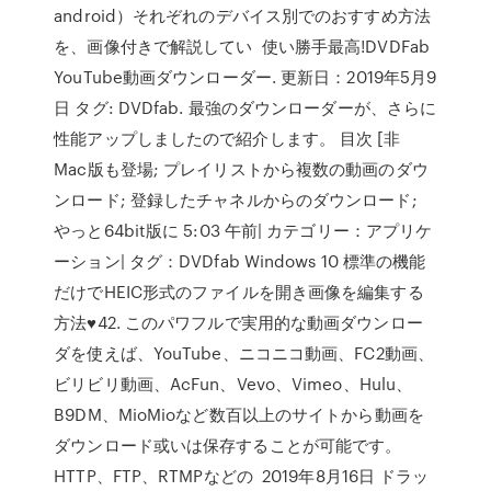
android）それぞれのデバイス別でのおすすめ方法
を、画像付きで解説してい 使い勝手最高!DVDFab
YouTube動画ダウンローダー. 更新日：2019年5月9
日 タグ: DVDfab. 最強のダウンローダーが、さらに
性能アップしましたので紹介します。 目次 [非
Mac版も登場; プレイリストから複数の動画のダウ
ンロード; 登録したチャネルからのダウンロード;
やっと64bit版に 5:03 午前| カテゴリー：アプリケ
ーション| タグ：DVDfab Windows 10 標準の機能
だけでHEIC形式のファイルを開き画像を編集する
方法♥42. このパワフルで実用的な動画ダウンロー
ダを使えば、YouTube、ニコニコ動画、FC2動画、
ビリビリ動画、AcFun、Vevo、Vimeo、Hulu、
B9DM、MioMioなど数百以上のサイトから動画を
ダウンロード或いは保存することが可能です。
HTTP、FTP、RTMPなどの 2019年8月16日 ドラッ