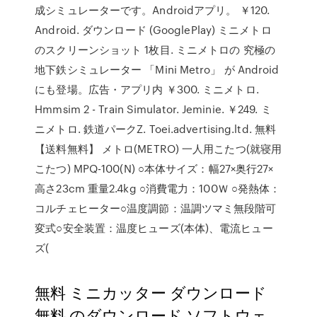
成シミュレーターです。Androidアプリ。 ￥120.
Android. ダウンロード (GooglePlay) ミニメトロ
のスクリーンショット 1枚目. ミニメトロの 究極の
地下鉄シミュレーター 「Mini Metro」 が Android
にも登場。広告・アプリ内 ￥300. ミニメトロ.
Hmmsim 2 - Train Simulator. Jeminie. ￥249. ミ
ニメトロ. 鉄道パークZ. Toei.advertising.ltd. 無料
【送料無料】 メトロ(METRO) 一人用こたつ(就寝用
こたつ) MPQ-100(N) ○本体サイズ：幅27×奥行27×
高さ23cm 重量2.4kg ○消費電力：100Ｗ ○発熱体：
コルチェヒーター○温度調節：温調ツマミ無段階可
変式○安全装置：温度ヒューズ(本体)、電流ヒュー
ズ(
無料 ミニカッター ダウンロード
無料 のダウンロード ソフトウェ