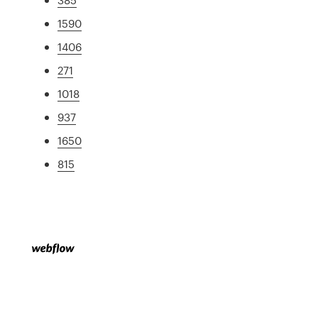
1590
1406
271
1018
937
1650
815